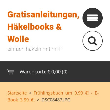
Gratisanleitungen,
Häkelbooks &
Wolle
einfach häkeln mit mi-li
Warenkorb:
€ 0,00 (0)
Startseite
>
Frühlingsbuch um 9,99 €! - E-
Book 3,99 €!
>
DSC08487.JPG