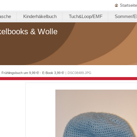
Startseite
asche
Kinderhäkelbuch
Tuch&Loop/EMF
Sommer/
kelbooks & Wolle
|
Frühlingsbuch um 9,99 €! - E-Book 3,99 €!
|
DSC08489.JPG