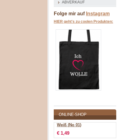
ABVERKAUF
Folge mir auf
Instagram
HIER geht's zu coolen Produkten:
ONLINE-SHOP
Weiß (No 01)
€ 1,49