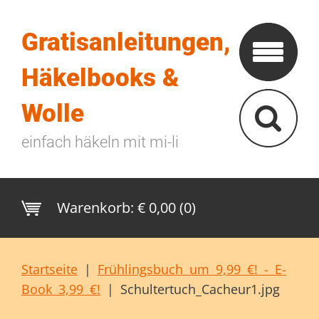
Gratisanleitungen,
Häkelbooks &
Wolle
einfach häkeln mit mi-li
Warenkorb:
€ 0,00 (0)
Startseite
|
Frühlingsbuch um 9,99 €! - E-
Book 3,99 €!
|
Schultertuch_Cacheur1.jpg