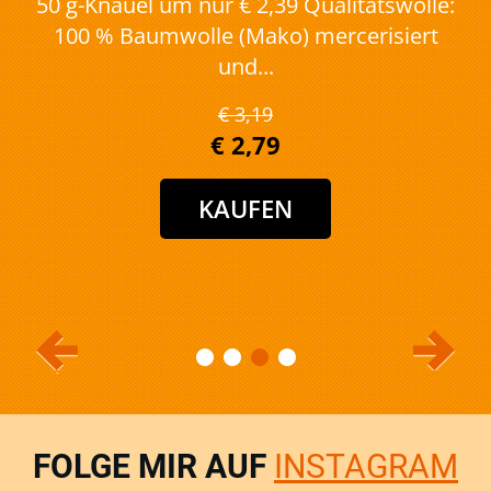
50 g-Knäuel um nur € 2,39 Qualitätswolle:
100 % Baumwolle (Mako) mercerisiert
und...
€ 3,19
€ 2,79
FOLGE MIR AUF
INSTAGRAM