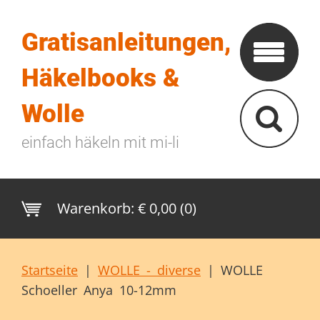
Gratisanleitungen,
Häkelbooks &
Wolle
einfach häkeln mit mi-li
Warenkorb:
€ 0,00 (0)
Startseite
|
WOLLE - diverse
|
WOLLE
Schoeller Anya 10-12mm