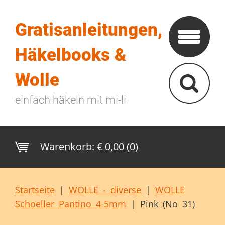
Gratisanleitungen,
Häkelbooks &
Wolle
einfach häkeln mit mi-li
Warenkorb:
€ 0,00 (0)
Startseite
|
WOLLE - diverse
|
WOLLE
Schoeller Pantino 4-5mm
|
Pink (No 31)