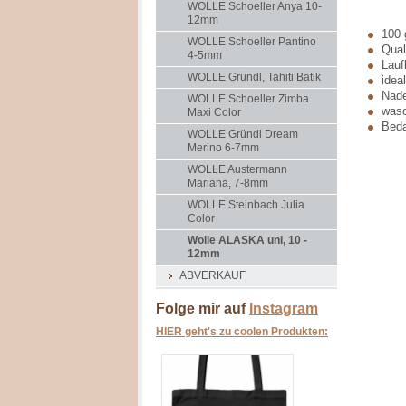
WOLLE Schoeller Anya 10-
12mm
100 
WOLLE Schoeller Pantino
Qual
4-5mm
Lauf
WOLLE Gründl, Tahiti Batik
idea
Nade
WOLLE Schoeller Zimba
wasc
Maxi Color
Beda
WOLLE Gründl Dream
Merino 6-7mm
WOLLE Austermann
Mariana, 7-8mm
WOLLE Steinbach Julia
Color
Wolle ALASKA uni, 10 -
12mm
ABVERKAUF
Folge mir auf
Instagram
HIER geht's zu coolen Produkten: