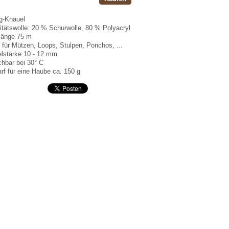
g-Knäuel
itätswolle: 20 % Schurwolle, 80 % Polyacryl
länge 75 m
l für Mützen, Loops, Stulpen, Ponchos, ...
lstärke 10 - 12 mm
hbar bei 30° C
rf für eine Haube ca. 150 g