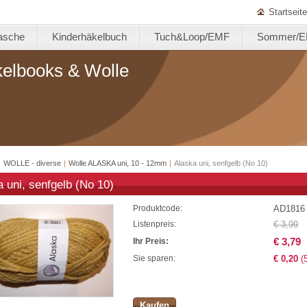
Startseite
asche
Kinderhäkelbuch
Tuch&Loop/EMF
Sommer/
kelbooks & Wolle
|
WOLLE - diverse
|
Wolle ALASKA uni, 10 - 12mm
|
Alaska uni, senfgelb (No 10)
 uni, senfgelb (No 10)
AD1816
Produktcode:
€ 3,99
Listenpreis:
€ 3,79
Ihr Preis:
€ 0,20
(
Sie sparen:
Kaufen