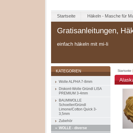
Startseite
Häkeln - Masche für M
Gratisanleitungen, Hä
einfach häkeln mit mi-li
Startseite
KATEGORIEN
Alaska
Wolle ALPHA 7-8mm
Diskont-Wolle Gründl LISA
PREMIUM 3-4mm
BAUMWOLLE
Schoeller/Gründl
Limone/Cotton Quick 3-
3,5mm
Zubehör
WOLLE - diverse