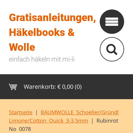
Gratisanleitungen,
Häkelbooks &
Wolle
einfach häkeln mit mi-li
Warenkorb:
€ 0,00 (0)
Startseite
|
BAUMWOLLE Schoeller/Gründl
Limone/Cotton Quick 3-3,5mm
|
Rubinrot
No 0078