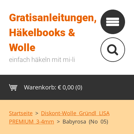
Gratisanleitungen,
Häkelbooks &
Wolle
einfach häkeln mit mi-li
Warenkorb:
€ 0,00 (0)
Startseite
>
Diskont-Wolle Gründl LISA
PREMIUM 3-4mm
>
Babyrosa (No 05)