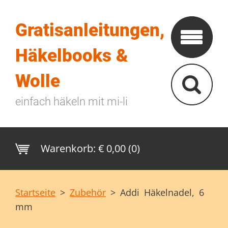
Gratisanleitungen,
Häkelbooks &
Wolle
einfach häkeln mit mi-li
Warenkorb:
€ 0,00 (0)
Startseite
>
Zubehör
>
Addi Häkelnadel, 6
mm