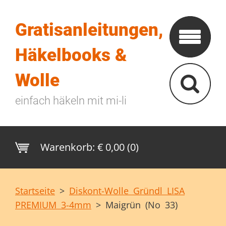
Gratisanleitungen,
Häkelbooks &
Wolle
einfach häkeln mit mi-li
Warenkorb:
€ 0,00 (0)
Startseite
>
Diskont-Wolle Gründl LISA
PREMIUM 3-4mm
>
Maigrün (No 33)