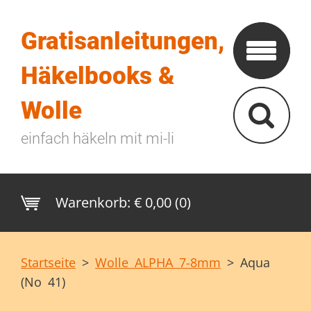
Gratisanleitungen,
Häkelbooks &
Wolle
einfach häkeln mit mi-li
Warenkorb:
€ 0,00 (0)
Startseite
>
Wolle ALPHA 7-8mm
>
Aqua
(No 41)