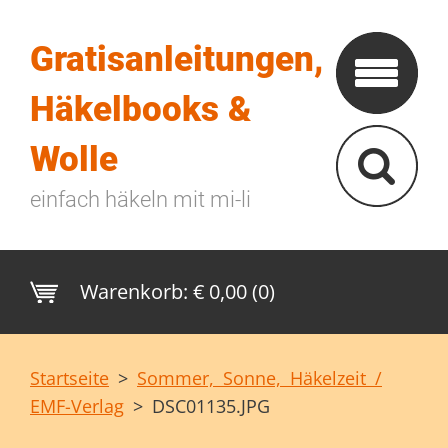
Gratisanleitungen,
Häkelbooks &
Wolle
einfach häkeln mit mi-li
Warenkorb:
€ 0,00 (0)
Startseite
>
Sommer, Sonne, Häkelzeit /
EMF-Verlag
>
DSC01135.JPG