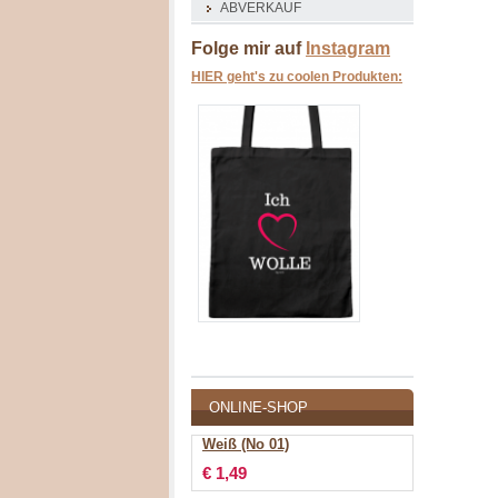
ABVERKAUF
Folge mir auf
Instagram
HIER geht's zu coolen Produkten:
ONLINE-SHOP
Weiß (No 01)
€ 1,49