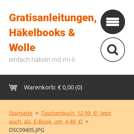
Gratisanleitungen,
Häkelbooks &
Wolle
einfach häkeln mit mi-li
Warenkorb:
€ 0,00 (0)
Startseite
>
Taschenbuch 12,99 €! Jetzt
auch als E-Book um 4,49 €!
>
DSC09405.JPG